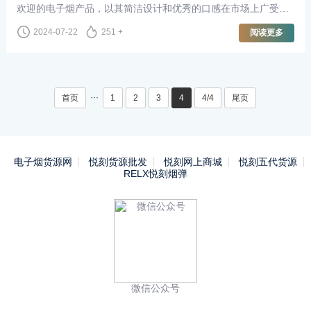
欢迎的电子烟产品，以其简洁设计和优秀的口感在市场上广受好
评。而悦刻则是另一品牌的电子烟，也深受用户喜爱。本文将探
2024-07-22
251 +
阅读更多
讨YOOZ二代电子烟是
···
首页
1
2
3
4
4/4
尾页
电子烟货源网
悦刻货源批发
悦刻网上商城
悦刻五代货源
RELX悦刻烟弹
微信公众号