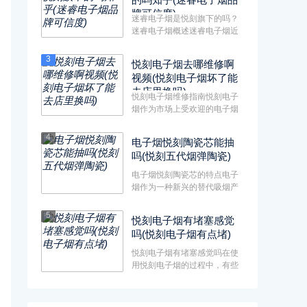
牌可信度)
迷睿电子烟是悦刻旗下的吗？
迷睿电子烟概述迷睿电子烟近
年来在市场上引起了广泛关
注。···
3
悦刻电子烟去哪维修啊
视频(悦刻电子烟坏了能
去店里换吗)
悦刻电子烟维修指南悦刻电子
烟作为市场上受欢迎的电子烟
品牌之一，很多用户在使用过
程···
4
电子烟悦刻陶瓷芯能抽
吗(悦刻五代烟弹陶瓷)
电子烟悦刻陶瓷芯的特点电子
烟作为一种新兴的替代吸烟产
品，其技术不断进步，使用材
料···
5
悦刻电子烟有堵塞感觉
吗(悦刻电子烟有点堵)
悦刻电子烟有堵塞感觉吗在使
用悦刻电子烟的过程中，有些
用户会出现堵塞的感觉。这种
情···