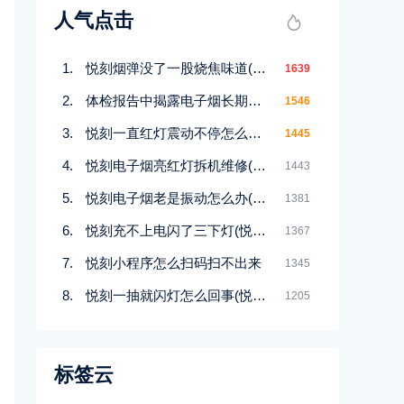
人气点击
悦刻烟弹没了一股烧焦味道(悦刻烟弹有焦味怎么办)
1639
体检报告中揭露电子烟长期使用对健康的威胁
1546
悦刻一直红灯震动不停怎么回事
1445
悦刻电子烟亮红灯拆机维修(悦刻电子烟指示灯一直闪烁)
1443
悦刻电子烟老是振动怎么办(悦刻电子烟一直震动是怎么了)
1381
悦刻充不上电闪了三下灯(悦刻充不进电 亮红灯)
1367
悦刻小程序怎么扫码扫不出来
1345
悦刻一抽就闪灯怎么回事(悦刻为什么一抽就红灯)
1205
标签云