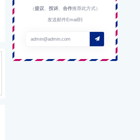
（
提议
、
投诉
、
合作
推荐此方式）
发送邮件Email到
admin@admin.com